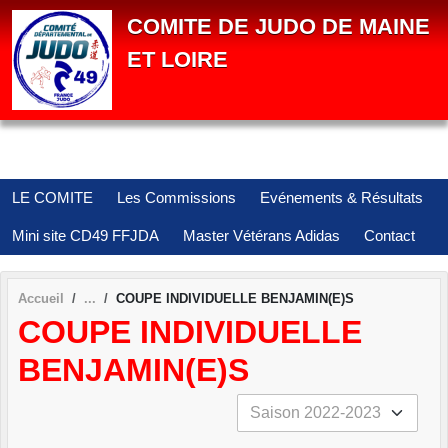
Panneau de gestion des cookies
COMITE DE JUDO DE MAINE
ET LOIRE
LE COMITE
Les Commissions
Evénements & Résultats
Mini site CD49 FFJDA
Master Vétérans Adidas
Contact
Accueil
COUPE INDIVIDUELLE BENJAMIN(E)S
COUPE INDIVIDUELLE
BENJAMIN(E)S