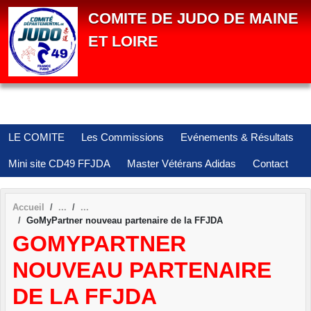
Panneau de gestion des cookies
COMITE DE JUDO DE MAINE
ET LOIRE
LE COMITE
Les Commissions
Evénements & Résultats
Mini site CD49 FFJDA
Master Vétérans Adidas
Contact
Accueil
GoMyPartner nouveau partenaire de la FFJDA
GOMYPARTNER
NOUVEAU PARTENAIRE
DE LA FFJDA