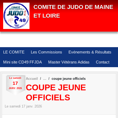
Panneau de gestion des cookies
COMITE DE JUDO DE MAINE
ET LOIRE
LE COMITE
Les Commissions
Evénements & Résultats
Mini site CD49 FFJDA
Master Vétérans Adidas
Contact
Le
samedi
Accueil
coupe jeune officiels
17
COUPE JEUNE
JANV.
2026
OFFICIELS
Le
samedi
17
janv.
2026