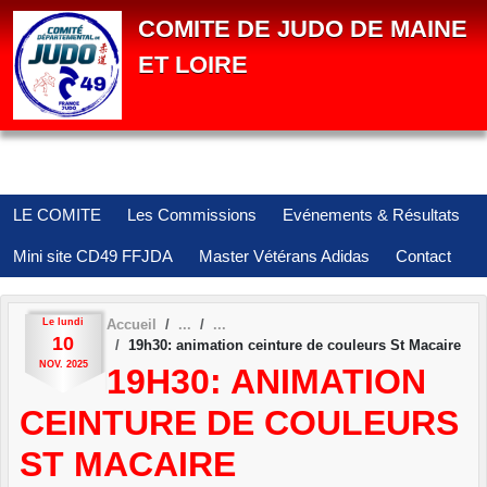
Panneau de gestion des cookies
COMITE DE JUDO DE MAINE
ET LOIRE
LE COMITE
Les Commissions
Evénements & Résultats
Mini site CD49 FFJDA
Master Vétérans Adidas
Contact
Le
lundi
Accueil
10
19h30: animation ceinture de couleurs St Macaire
NOV.
2025
19H30: ANIMATION
CEINTURE DE COULEURS
ST MACAIRE