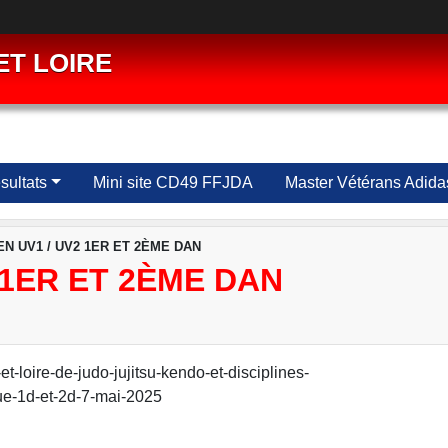
ET LOIRE
ultats
Mini site CD49 FFJDA
Master Vétérans Adida
N UV1 / UV2 1ER ET 2ÈME DAN
 1ER ET 2ÈME DAN
-loire-de-judo-jujitsu-kendo-et-disciplines-
ue-1d-et-2d-7-mai-2025