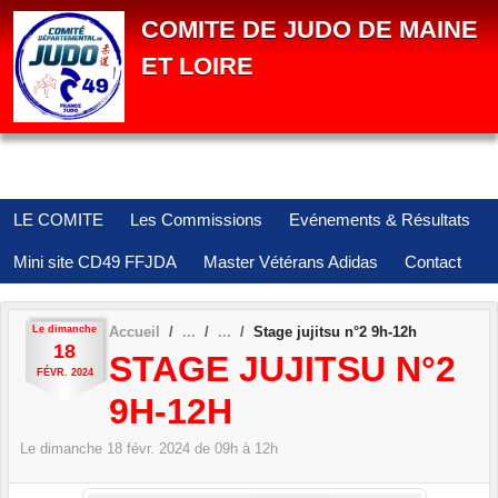
Panneau de gestion des cookies
COMITE DE JUDO DE MAINE
ET LOIRE
LE COMITE
Les Commissions
Evénements & Résultats
Mini site CD49 FFJDA
Master Vétérans Adidas
Contact
Le
dimanche
Accueil
Stage jujitsu n°2 9h-12h
18
STAGE JUJITSU N°2
FÉVR.
2024
9H-12H
Le
dimanche
18
févr.
2024
de 09h à 12h