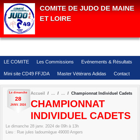
Panneau de gestion des cookies
COMITE DE JUDO DE MAINE
ET LOIRE
LE COMITE
Les Commissions
Evénements & Résultats
Mini site CD49 FFJDA
Master Vétérans Adidas
Contact
Le
dimanche
Accueil
Championnat Individuel Cadets
28
CHAMPIONNAT
JANV.
2024
INDIVIDUEL CADETS
Le
dimanche
28
janv.
2024
de 09h à 13h
Lieu :
Rue jules ladoumègue
49000
Angers