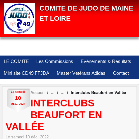
Panneau de gestion des cookies
COMITE DE JUDO DE MAINE
ET LOIRE
LE COMITE
Les Commissions
Evénements & Résultats
Mini site CD49 FFJDA
Master Vétérans Adidas
Contact
Le
samedi
Accueil
Interclubs Beaufort en Vallée
10
INTERCLUBS
DÉC.
2022
BEAUFORT EN
VALLÉE
Le
samedi
10
déc.
2022