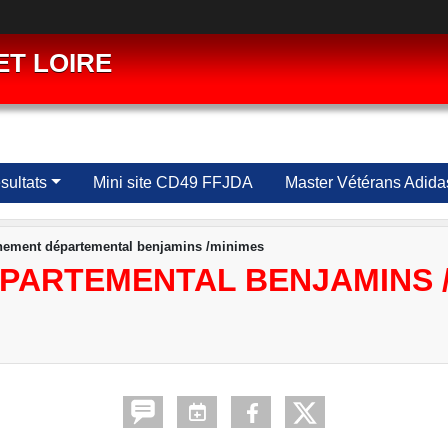
ET LOIRE
ultats
Mini site CD49 FFJDA
Master Vétérans Adida
nement départemental benjamins /minimes
PARTEMENTAL BENJAMINS 