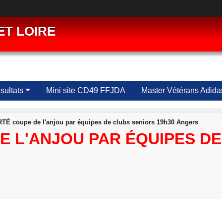
ET LOIRE
ultats
Mini site CD49 FFJDA
Master Vétérans Adida
É coupe de l'anjou par équipes de clubs seniors 19h30 Angers
 L'ANJOU PAR ÉQUIPES DE