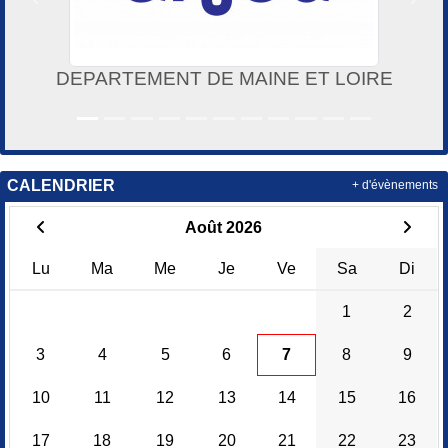
Précedent
Suiv
DEPARTEMENT DE MAINE ET LOIRE
CALENDRIER
+ d'évènements
Août 2026
Lu
Ma
Me
Je
Ve
Sa
Di
1
2
3
4
5
6
7
8
9
10
11
12
13
14
15
16
17
18
19
20
21
22
23