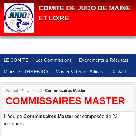
Panneau de gestion des cookies
COMITE DE JUDO DE MAINE
ET LOIRE
LE COMITE
Les Commissions
Evénements & Résultats
Mini site CD49 FFJDA
Master Vétérans Adidas
Contact
Accueil
Commissaires Master
COMMISSAIRES MASTER
L'équipe
Commissaires Master
est composée de 22
membres.