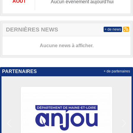
AOÛT
Aucun évènement aujourd'hui
DERNIÈRES NEWS
+ de news
Aucune news à afficher.
PARTENAIRES
+ de partenaires
Précedent
Suiv