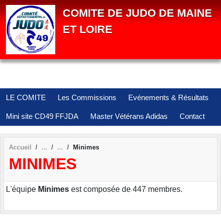
Panneau de gestion des cookies
COMITE DE JUDO DE MAINE
ET LOIRE
LE COMITE
Les Commissions
Evénements & Résultats
Mini site CD49 FFJDA
Master Vétérans Adidas
Contact
Accueil
Minimes
MINIMES
L'équipe
Minimes
est composée de 447 membres.