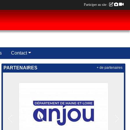
Participer au site :
s
Contact
PARTENAIRES
+ de partenaires
Précedent
Suivan