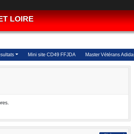
ET LOIRE
ultats
Mini site CD49 FFJDA
Master Vétérans Adida
res.