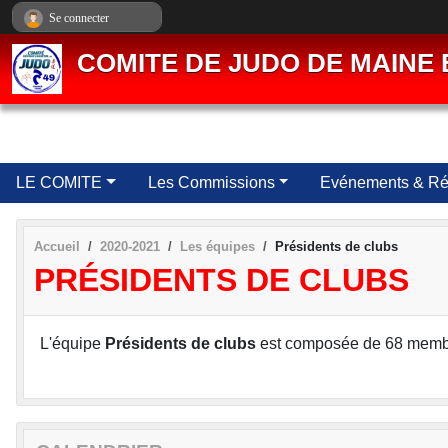
Panneau de gestion des cookies
Se connecter
COMITE DE JUDO DE MAINE 
LE COMITE
Les Commissions
Evénements & Rés
Accueil
2020-2021
Les équipes
Présidents de clubs
PRÉSIDENTS DE CLUBS
L'équipe
Présidents de clubs
est composée de 68 memb