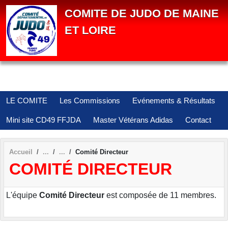
Panneau de gestion des cookies
COMITE DE JUDO DE MAINE
ET LOIRE
LE COMITE
Les Commissions
Evénements & Résultats
Mini site CD49 FFJDA
Master Vétérans Adidas
Contact
Accueil
Comité Directeur
COMITÉ DIRECTEUR
L'équipe
Comité Directeur
est composée de 11 membres.