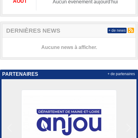
AOÛT
Aucun évènement aujourd'hui
DERNIÈRES NEWS
+ de news
Aucune news à afficher.
PARTENAIRES
+ de partenaires
Précedent
Suiv