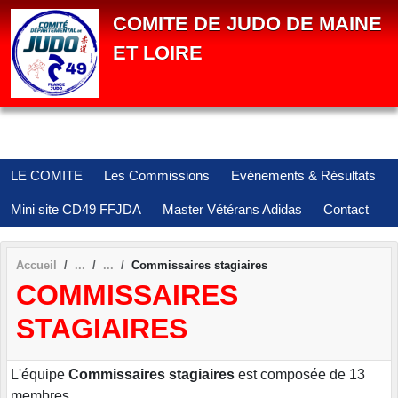
Panneau de gestion des cookies
COMITE DE JUDO DE MAINE
ET LOIRE
LE COMITE
Les Commissions
Evénements & Résultats
Mini site CD49 FFJDA
Master Vétérans Adidas
Contact
Accueil
Commissaires stagiaires
COMMISSAIRES
STAGIAIRES
L'équipe
Commissaires stagiaires
est composée de 13
membres.