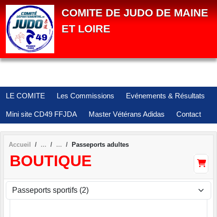
Panneau de gestion des cookies
COMITE DE JUDO DE MAINE
ET LOIRE
LE COMITE
Les Commissions
Evénements & Résultats
Mini site CD49 FFJDA
Master Vétérans Adidas
Contact
Accueil
Passeports adultes
BOUTIQUE